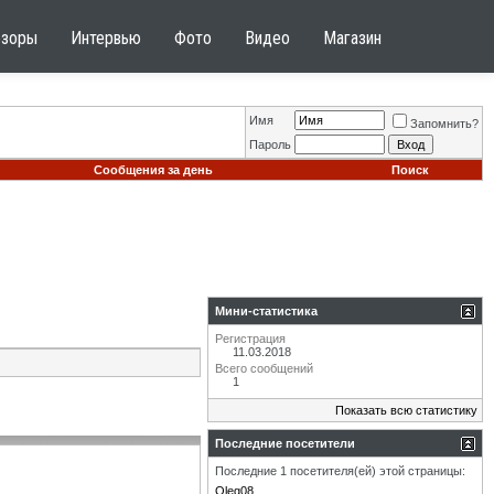
бзоры
Интервью
Фото
Видео
Магазин
Имя
Запомнить?
Пароль
Сообщения за день
Поиск
Мини-статистика
Регистрация
11.03.2018
Всего сообщений
1
Показать всю статистику
Последние посетители
Последние 1 посетителя(ей) этой страницы:
Oleg08