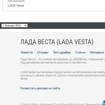
Автомобиль
LADA Vesta
ЛАДА ВЕСТА (LADA VESTA)
Новости
·
Отзывы
·
Тест-драйвы
·
Статьи
·
Интервью
Лада Веста - это новый автомобиль от АВТОВАЗа, собранный 
Над дизайном автомобиля работал Стив Маттин.
LADA Vesta был впервые представлен на Московском автомоби
прочитать свежие новости, узнать технические характеристи
Vesta.
Разместить рекламу на сайте
© 2014-2020 LADA Vesta Club | Лада Веста Клуб. Powered by