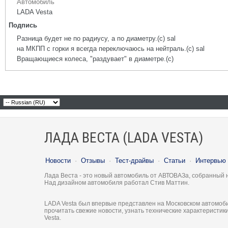
Автомобиль
LADA Vesta
Подпись
Разница будет не по радиусу, а по диаметру.(с) sal
на МКПП с горки я всегда переключаюсь на нейтраль.(с) sal
Вращающиеся колеса, "раздувает" в диаметре.(с)
ЛАДА ВЕСТА (LADA VESTA)
Новости
·
Отзывы
·
Тест-драйвы
·
Статьи
·
Интервью
Лада Веста - это новый автомобиль от АВТОВАЗа, собранный 
Над дизайном автомобиля работал Стив Маттин.
LADA Vesta был впервые представлен на Московском автомоби
прочитать свежие новости, узнать технические характеристи
Vesta.