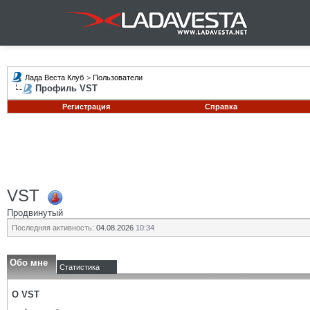
Лада Веста Клуб
>
Пользователи
Профиль VST
Регистрация
Справка
VST
Продвинутый
Последняя активность:
04.08.2026
10:34
Обо мне
Статистика
О VST