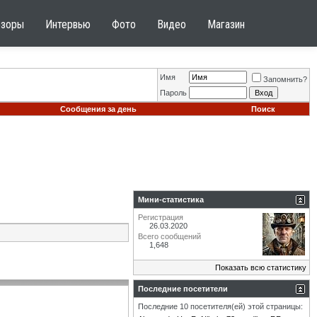
бзоры
Интервью
Фото
Видео
Магазин
Имя
Запомнить?
Пароль
Сообщения за день
Поиск
Мини-статистика
Регистрация
26.03.2020
Всего сообщений
1,648
Показать всю статистику
Последние посетители
Последние 10 посетителя(ей) этой страницы: