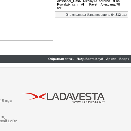
Alexsandr_UssR
Nikolay73
nordline
RFan
Ruwalwik
sch
_AI_
_Pavel_
Александр78
агк
Эта страница была посещена
64,812
раз
Обратная связь
-
Лада Веста Клуб
-
Архив
-
Вверх
15 года.
та,
новой LADA