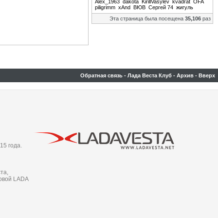
Alex_1963
dakota
KirillVasylev
kvadrat
OFA
piligrimm
xAnd
ВЮВ
Сергей 74
жигуль
Эта страница была посещена
35,106
раз
Обратная связь
-
Лада Веста Клуб
-
Архив
-
Вверх
15 года.
та,
новой LADA