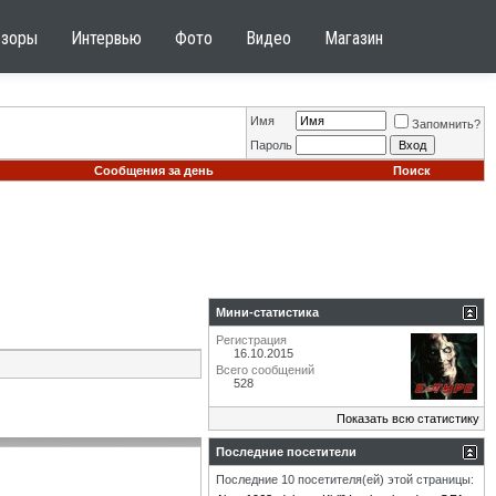
бзоры
Интервью
Фото
Видео
Магазин
Имя
Запомнить?
Пароль
Сообщения за день
Поиск
Мини-статистика
Регистрация
16.10.2015
Всего сообщений
528
Показать всю статистику
Последние посетители
Последние 10 посетителя(ей) этой страницы: