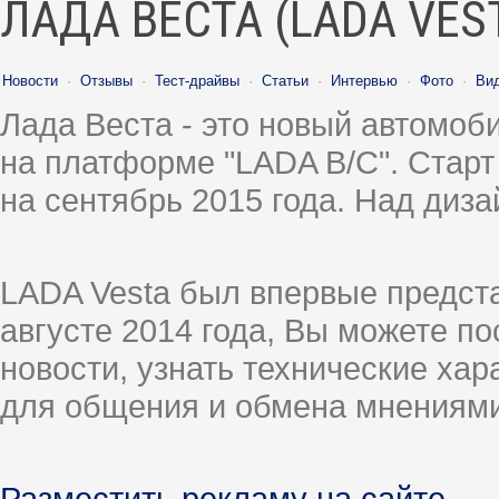
ЛАДА ВЕСТА (LADA VES
Новости
·
Отзывы
·
Тест-драйвы
·
Статьи
·
Интервью
·
Фото
·
Ви
Лада Веста - это новый автомо
на платформе "LADA B/C". Старт
на сентябрь 2015 года. Над диз
LADA Vesta был впервые предст
августе 2014 года, Вы можете п
новости, узнать технические ха
для общения и обмена мнениями
Разместить рекламу на сайте