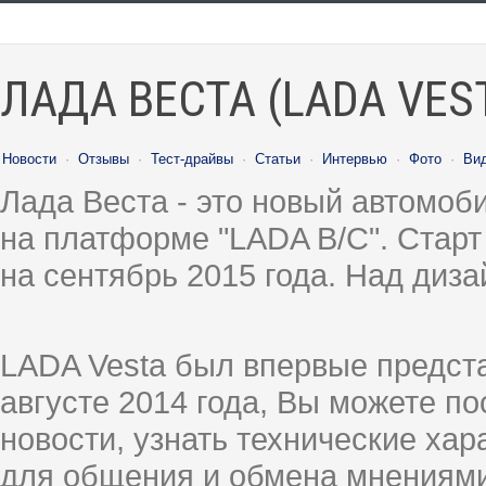
ЛАДА ВЕСТА (LADA VES
Новости
·
Отзывы
·
Тест-драйвы
·
Статьи
·
Интервью
·
Фото
·
Ви
Лада Веста - это новый автомо
на платформе "LADA B/C". Старт
на сентябрь 2015 года. Над диз
LADA Vesta был впервые предст
августе 2014 года, Вы можете п
новости, узнать технические ха
для общения и обмена мнениями