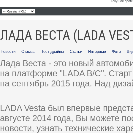
Текущее врем
ЛАДА ВЕСТА (LADA VES
Новости
·
Отзывы
·
Тест-драйвы
·
Статьи
·
Интервью
·
Фото
·
Ви
Лада Веста - это новый автомо
на платформе "LADA B/C". Старт
на сентябрь 2015 года. Над диз
LADA Vesta был впервые предст
августе 2014 года, Вы можете п
новости, узнать технические ха