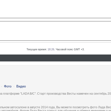
Текущее время:
18:26
. Часовой пояс GMT +3.
·
Фото
·
Видео
на платформе "LADA B/C". Старт производства Весты намечен на сентябрь 20
льном автосалоне в августе 2014 года, Вы можете посмотреть фото Лада Вес
ки автомобиля. Форум Лада Веста открыт для общения и обмена мнениями о 