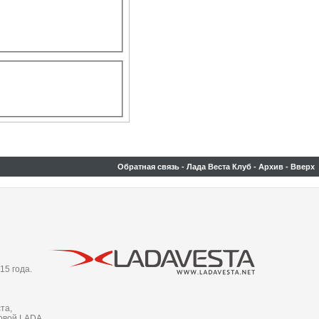
Обратная связь
-
Лада Веста Клуб
-
Архив
-
Вверх
15 года.
та,
новой LADA