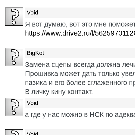
Void
Я вот думаю, вот это мне поможе
https://www.drive2.ru/l/562597011
BigKot
Замена сцепы всегда должна лечи
Прошивка может дать только уве
пазика и его более сглаженного п
В личку кину контакт.
Void
а где у нас можно в НСК по адек
Void