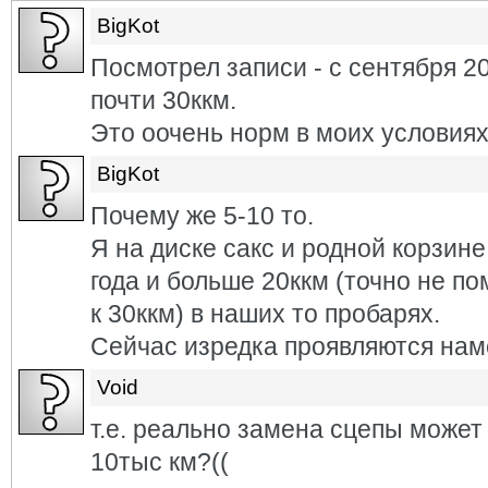
BigKot
Посмотрел записи - с сентября 2
почти 30ккм.
Это оочень норм в моих условиях
BigKot
Почему же 5-10 то.
Я на диске сакс и родной корзине
года и больше 20ккм (точно не п
к 30ккм) в наших то пробарях.
Сейчас изредка проявляются намё
Void
т.е. реально замена сцепы может 
10тыс км?((