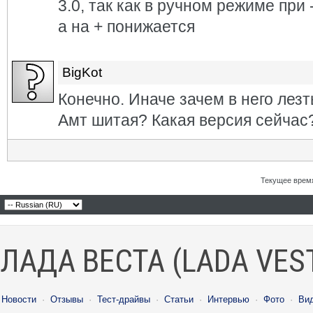
3.0, так как в ручном режиме при
а на + понижается
BigKot
Конечно. Иначе зачем в него лезт
Амт шитая? Какая версия сейчас
Текущее врем
ЛАДА ВЕСТА (LADA VES
Новости
·
Отзывы
·
Тест-драйвы
·
Статьи
·
Интервью
·
Фото
·
Ви