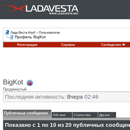
Лада Веста Клуб
>
Пользователи
Профиль BigKot
Регистрация
Справка
Сообщество
BigKot
Продвинутый
Последняя активность:
Вчера
02:46
Публичные сообщения
Обо мне
Статистика
Друзья
Показано с 1 по
10
из
20
публичных сообще