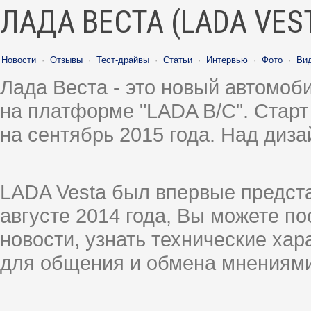
ЛАДА ВЕСТА (LADA VES
Новости
·
Отзывы
·
Тест-драйвы
·
Статьи
·
Интервью
·
Фото
·
Ви
Лада Веста - это новый автомо
на платформе "LADA B/C". Старт
на сентябрь 2015 года. Над диз
LADA Vesta был впервые предст
августе 2014 года, Вы можете п
новости, узнать технические ха
для общения и обмена мнениями