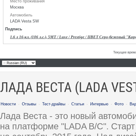
Место проживания
Москва
Автомобиль
LADA Vesta SW
Подпись
1.6 л 16-кл. (106 л.с.), 5МТ / Luxe / Prestige / ЦВЕТ Серо-бежевый "Ка
Текущее врем
ЛАДА ВЕСТА (LADA VES
Новости
·
Отзывы
·
Тест-драйвы
·
Статьи
·
Интервью
·
Фото
·
Ви
Лада Веста - это новый автомо
на платформе "LADA B/C". Старт