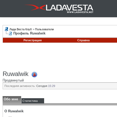
Лада Веста Клуб
>
Пользователи
Профиль Ruwalwik
Регистрация
Справка
Ruwalwik
Продвинутый
Последняя активность:
Сегодня
15:29
Обо мне
Статистика
О Ruwalwik