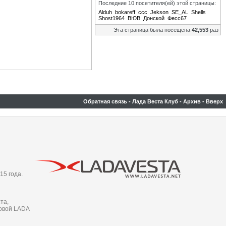
Последние 10 посетителя(ей) этой страницы:
Alduh
bokareff
ccc
Jekson
SE_AL
Shells
Shost1964
ВЮВ
Донской
Фесс67
Эта страница была посещена
42,553
раз
Обратная связь
-
Лада Веста Клуб
-
Архив
-
Вверх
15 года.
та,
новой LADA