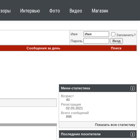
бзоры
Интервью
Фото
Видео
Магазин
Имя
Запомнить?
Пароль
Сообщения за день
Поиск
Мини-статистика
Возраст
40
Регистрация
02.03.2021
Всего сообщений
898
Показать всю статистику
Последние посетители