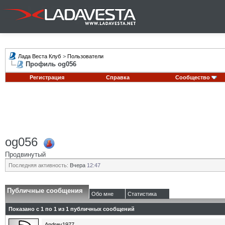
Лада Веста Клуб
>
Пользователи
Профиль og056
Регистрация
Справка
Сообщество
og056
Продвинутый
Последняя активность:
Вчера
12:47
Публичные сообщения
Обо мне
Статистика
Показано с 1 по
1
из
1
публичных сообщений
Andrey1977