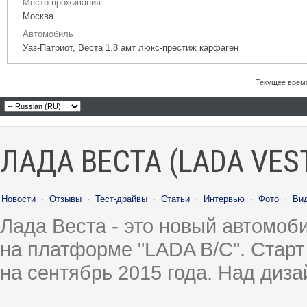
Место проживания
Москва
Автомобиль
Уаз-Патриот, Веста 1.8 амт люкс-престиж карфаген
Текущее врем
ЛАДА ВЕСТА (LADA VES
Новости
·
Отзывы
·
Тест-драйвы
·
Статьи
·
Интервью
·
Фото
·
Ви
Лада Веста - это новый автомо
на платформе "LADA B/C". Старт
на сентябрь 2015 года. Над диз