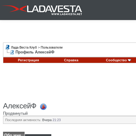
Лада Веста Клуб
>
Пользователи
Профиль АлексейФ
Регистрация
Справка
Сообщество
АлексейФ
Продвинутый
Последняя активность:
Вчера
21:23
Обо мне