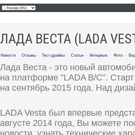
ЛАДА ВЕСТА (LADA VES
Новости
·
Отзывы
·
Тест-драйвы
·
Статьи
·
Интервью
·
Фото
·
Ви
Лада Веста - это новый автомо
на платформе "LADA B/C". Старт
на сентябрь 2015 года. Над диз
LADA Vesta был впервые предст
августе 2014 года, Вы можете п
новости, узнать технические ха