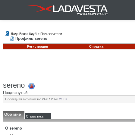
Лада Веста Клуб
>
Пользователи
Профиль sereno
Регистрация
Справка
sereno
Продвинутый
Последняя активность:
24.07.2026
21:07
Обо мне
Статистика
О sereno