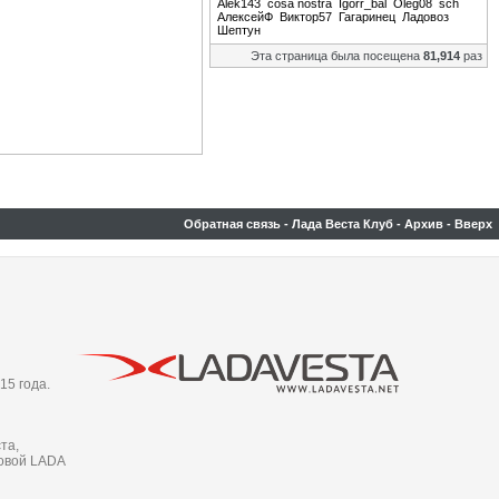
Alek143
cosa nostra
Igorr_bal
Oleg08
sch
АлексейФ
Виктор57
Гагаринец
Ладовоз
Шептун
Эта страница была посещена
81,914
раз
Обратная связь
-
Лада Веста Клуб
-
Архив
-
Вверх
15 года.
та,
новой LADA