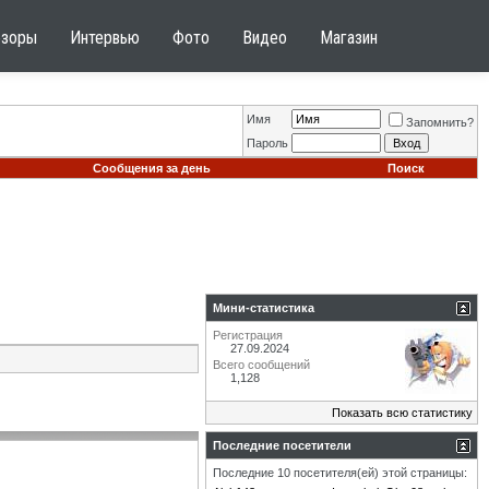
бзоры
Интервью
Фото
Видео
Магазин
Имя
Запомнить?
Пароль
Сообщения за день
Поиск
Мини-статистика
Регистрация
27.09.2024
Всего сообщений
1,128
Показать всю статистику
Последние посетители
Последние 10 посетителя(ей) этой страницы: