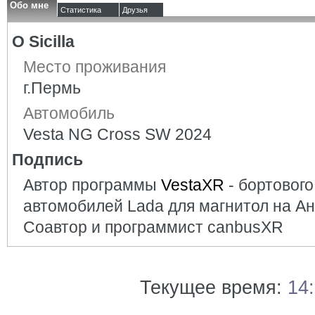
Обо мне
Статистика
Друзья
О Sicilla
Место проживания
г.Пермь
Автомобиль
Vesta NG Cross SW 2024
Подпись
Автор программы
VestaXR
- бортовог
автомобилей Lada для магнитол на А
Соавтор и программист canbusXR
Текущее время:
14