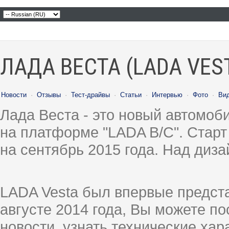
ЛАДА ВЕСТА (LADA VES
Новости
·
Отзывы
·
Тест-драйвы
·
Статьи
·
Интервью
·
Фото
·
Ви
Лада Веста - это новый автомо
на платформе "LADA B/C". Старт
на сентябрь 2015 года. Над диз
LADA Vesta был впервые предст
августе 2014 года, Вы можете п
новости, узнать технические ха