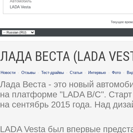
Автомобиль
LADA Vesta
Текущее врем
ЛАДА ВЕСТА (LADA VES
Новости
·
Отзывы
·
Тест-драйвы
·
Статьи
·
Интервью
·
Фото
·
Ви
Лада Веста - это новый автомо
на платформе "LADA B/C". Старт
на сентябрь 2015 года. Над диз
LADA Vesta был впервые предст