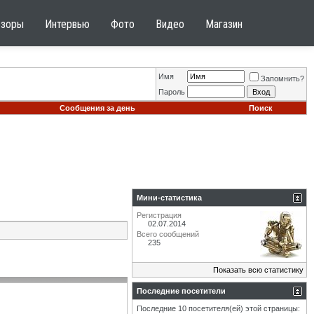
бзоры
Интервью
Фото
Видео
Магазин
Имя
Запомнить?
Пароль
Сообщения за день
Поиск
Мини-статистика
Регистрация
02.07.2014
Всего сообщений
235
Показать всю статистику
Последние посетители
Последние 10 посетителя(ей) этой страницы: