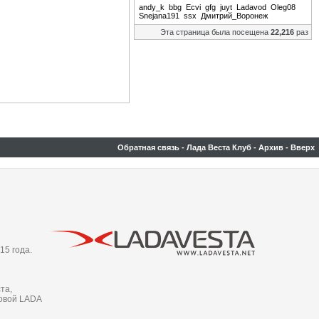
andy_k
bbg
Ecvi
gfg
juyt
Ladavod
Oleg08
Snejana191
ssx
Дмитрий_Воронеж
Эта страница была посещена
22,216
раз
Обратная связь
-
Лада Веста Клуб
-
Архив
-
Вверх
15 года.
та,
новой LADA