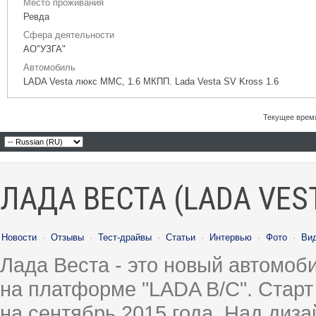
Место проживания
Ревда
Сфера деятельности
АО"УЗГА"
Автомобиль
LADA Vesta люкс ММС, 1.6 МКПП. Lada Vesta SV Kross 1.6
Текущее врем
ЛАДА ВЕСТА (LADA VES
Новости
·
Отзывы
·
Тест-драйвы
·
Статьи
·
Интервью
·
Фото
·
Ви
Лада Веста - это новый автомо
на платформе "LADA B/C". Старт
на сентябрь 2015 года. Над диз