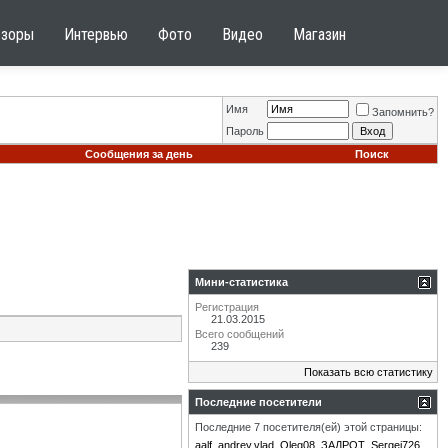
бзоры
Интервью
Фото
Видео
Магазин
Имя
Запомнить?
Пароль
Сообщения за день
Поиск
Мини-статистика
Регистрация
21.03.2015
Всего сообщений
239
Показать всю статистику
Последние посетители
Последние 7 посетителя(ей) этой страницы:
aalf
andrey.vlad
Oleg08_ЗАДРOT
Sergei726