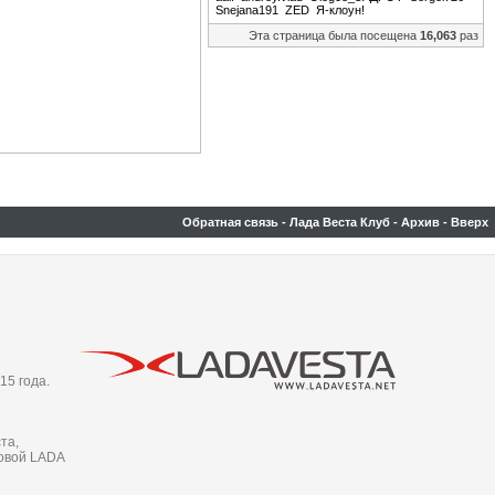
Snejana191
ZED
Я-клоун!
Эта страница была посещена
16,063
раз
Обратная связь
-
Лада Веста Клуб
-
Архив
-
Вверх
15 года.
та,
новой LADA