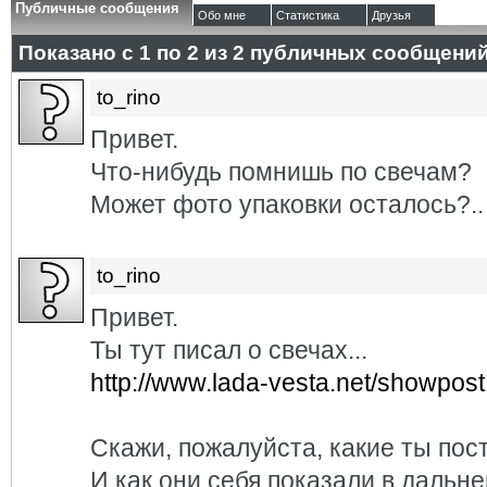
Публичные сообщения
Обо мне
Статистика
Друзья
Показано с 1 по
2
из
2
публичных сообщени
to_rino
Привет.
Что-нибудь помнишь по свечам?
Может фото упаковки осталось?..
to_rino
Привет.
Ты тут писал о свечах...
http://www.lada-vesta.net/showpost
Скажи, пожалуйста, какие ты пос
И как они себя показали в даль