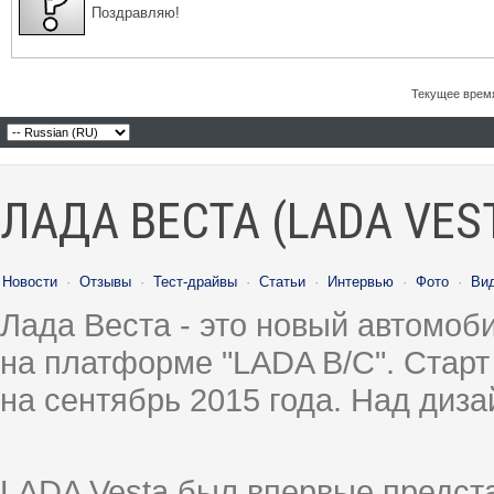
Поздравляю!
Текущее врем
ЛАДА ВЕСТА (LADA VES
Новости
·
Отзывы
·
Тест-драйвы
·
Статьи
·
Интервью
·
Фото
·
Ви
Лада Веста - это новый автомо
на платформе "LADA B/C". Старт
на сентябрь 2015 года. Над диз
LADA Vesta был впервые предст