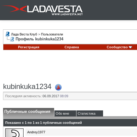
Лада Веста Клуб
>
Пользователи
Профиль kubinkuka1234
Регистрация
Справка
Сообщество
kubinkuka1234
Последняя активность:
06.09.2017
08:09
Публичные сообщения
Обо мне
Статистика
Показано с 1 по
1
из
1
публичных сообщений
Andrey1977