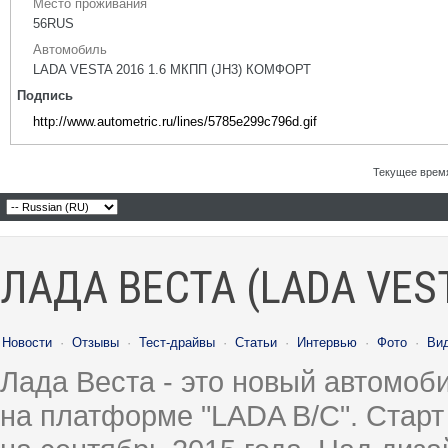
Место проживания
56RUS
Автомобиль
LADA VESTA 2016 1.6 МКПП (JH3) КОМФОРТ
Подпись
http://www.autometric.ru/lines/5785e299c796d.gif
Текущее врем
ЛАДА ВЕСТА (LADA VES
Новости
·
Отзывы
·
Тест-драйвы
·
Статьи
·
Интервью
·
Фото
·
Ви
Лада Веста - это новый автомо
на платформе "LADA B/C". Старт