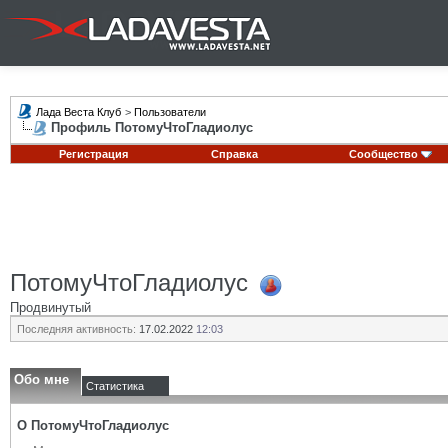
Лада Веста Клуб
>
Пользователи
Профиль ПотомуЧтоГладиолус
Регистрация
Справка
Сообщество
ПотомуЧтоГладиолус
Продвинутый
Последняя активность:
17.02.2022
12:03
Обо мне
Статистика
О ПотомуЧтоГладиолус