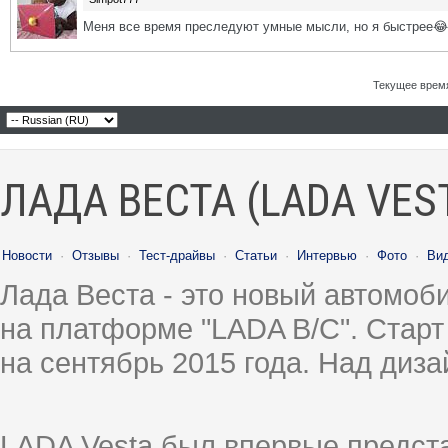
Меня все время преследуют умные мысли, но я быстрее😂
Текущее врем
ЛАДА ВЕСТА (LADA VES
Новости
·
Отзывы
·
Тест-драйвы
·
Статьи
·
Интервью
·
Фото
·
Ви
Лада Веста - это новый автомо
на платформе "LADA B/C". Старт
на сентябрь 2015 года. Над диз
LADA Vesta был впервые предст