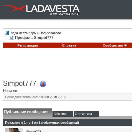
Лада Веста Клуб
>
Пользователи
Профиль Simpot777
Регистрация
Справка
Сообщество
Simpot777
Новичок
Последняя активность:
08.08.2018
22:12
Публичные сообщения
Обо мне
Статистика
Показано с 1 по
1
из
1
публичных сообщений
Simpot777