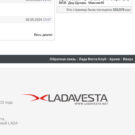
ВЮВ
Дед Щукарь
Максим48
Эта страница была посещена
333,576
раз
06.05.2024
13:07
Весь диалог
Обратная связь
-
Лада Веста Клуб
-
Архив
-
Вверх
15 года.
та,
новой LADA