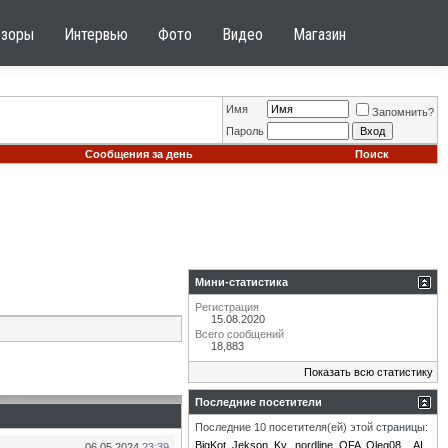
бзоры
Интервью
Фото
Видео
Магазин
Имя
Запомнить?
Пароль
Сообщения за день
Поиск
Мини-статистика
Регистрация
15.08.2020
Всего сообщений
18,883
Показать всю статистику
Последние посетители
Последние 10 посетителя(ей) этой страницы:
BigKot
Jekson
Ky.
nordline
OFA
Oleg08
_AI_
06.05.2024
23:39