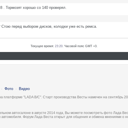
8 . Тормозят хорошо со 140 проверял.
? Стою перед выбором дисков, колодки уже есть ремса.
Текущее время:
23:20
. Часовой пояс GMT +3.
·
Фото
·
Видео
на платформе "LADA B/C". Старт производства Весты намечен на сентябрь 20
льном автосалоне в августе 2014 года, Вы можете посмотреть фото Лада Вес
ки автомобиля. Форум Лада Веста открыт для общения и обмена мнениями о 