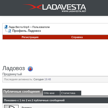
Лада Веста Клуб
>
Пользователи
Профиль Ладовоз
Регистрация
Справка
Ладовоз
Продвинутый
Последняя активность:
Сегодня
19:48
Публичные сообщения
Обо мне
Статистика
Показано с 1 по
2
из
2
публичных сообщений
Ладовоз