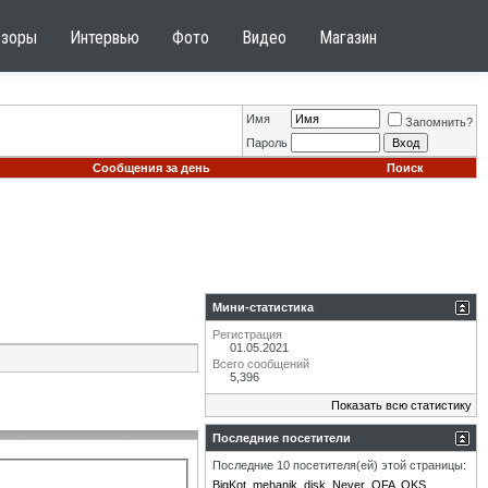
бзоры
Интервью
Фото
Видео
Магазин
Имя
Запомнить?
Пароль
Сообщения за день
Поиск
Мини-статистика
Регистрация
01.05.2021
Всего сообщений
5,396
Показать всю статистику
Последние посетители
Последние 10 посетителя(ей) этой страницы:
BigKot
mehanik_disk
Never
OFA
OKS