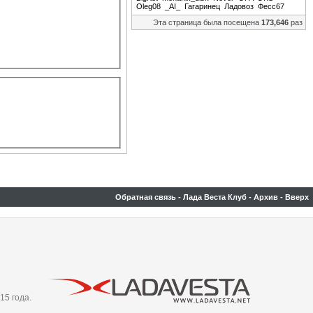
Oleg08
_AI_
Гагаринец
Ладовоз
Фесс67
Эта страница была посещена
173,646
раз
Обратная связь
-
Лада Веста Клуб
-
Архив
-
Вверх
15 года.