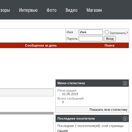
бзоры
Интервью
Фото
Видео
Магазин
Имя
Запомнить?
Пароль
Сообщения за день
Поиск
Мини-статистика
Регистрация
01.05.2019
Всего сообщений
0
Показать всю статистику
Последние посетители
Последние 1 посетителя(ей) этой страницы:
Oleg08