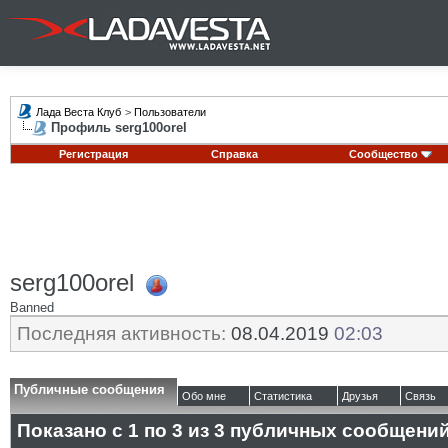
Лада Веста Клуб
>
Пользователи
Профиль serg100orel
Регистрация
Справка
Сообщество
serg100orel
Banned
Последняя активность:
08.04.2019
02:03
Публичные сообщения
Обо мне
Статистика
Друзья
Связь
Показано с 1 по
3
из
3
публичных сообщени