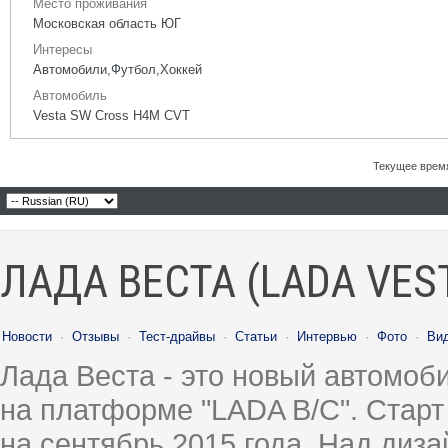
Место проживания
Московская область ЮГ
Интересы
Автомобили,Футбол,Хоккей
Автомобиль
Vesta SW Cross H4M CVT
Текущее врем
ЛАДА ВЕСТА (LADA VES
Новости
·
Отзывы
·
Тест-драйвы
·
Статьи
·
Интервью
·
Фото
·
Ви
Лада Веста - это новый автомо
на платформе "LADA B/C". Старт
на сентябрь 2015 года. Над диз