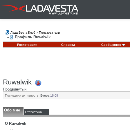
Лада Веста Клуб
>
Пользователи
Профиль Ruwalwik
Регистрация
Справка
Сообщество
Ruwalwik
Продвинутый
Последняя активность:
Вчера
18:09
Обо мне
Статистика
О Ruwalwik