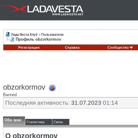
Лада Веста Клуб
>
Пользователи
Профиль obzorkormov
Регистрация
Справка
Сообщество
obzorkormov
Banned
Последняя активность:
31.07.2023
01:14
Обо мне
Статистика
Связь
О obzorkormov