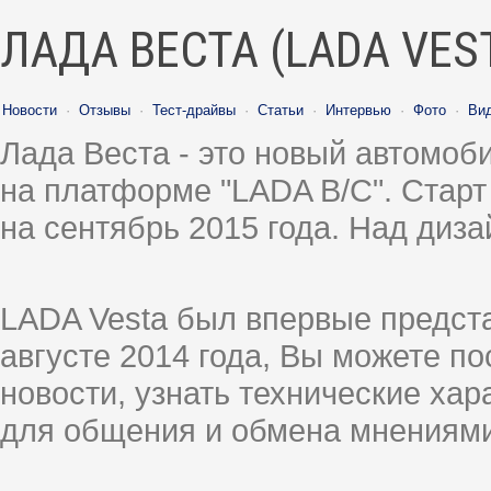
ЛАДА ВЕСТА (LADA VES
Новости
·
Отзывы
·
Тест-драйвы
·
Статьи
·
Интервью
·
Фото
·
Ви
Лада Веста - это новый автомо
на платформе "LADA B/C". Старт
на сентябрь 2015 года. Над диз
LADA Vesta был впервые предст
августе 2014 года, Вы можете п
новости, узнать технические ха
для общения и обмена мнениями