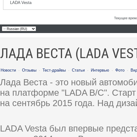
LADA Vesta
Текущее врем
ЛАДА ВЕСТА (LADA VES
Новости
·
Отзывы
·
Тест-драйвы
·
Статьи
·
Интервью
·
Фото
·
Ви
Лада Веста - это новый автомо
на платформе "LADA B/C". Старт
на сентябрь 2015 года. Над диз
LADA Vesta был впервые предст