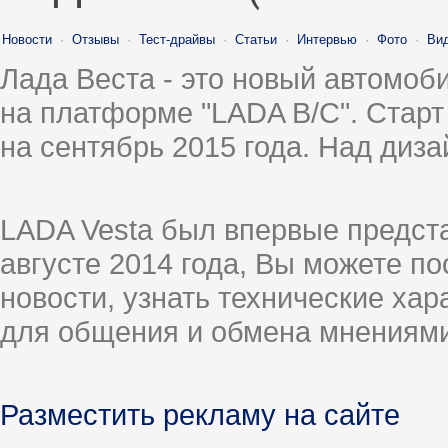
Новости
·
Отзывы
·
Тест-драйвы
·
Статьи
·
Интервью
·
Фото
·
Ви
Лада Веста - это новый автомо
на платформе "LADA B/C". Старт
на сентябрь 2015 года. Над диз
LADA Vesta был впервые предст
августе 2014 года, Вы можете п
новости, узнать технические ха
для общения и обмена мнениями
Разместить рекламу на сайте