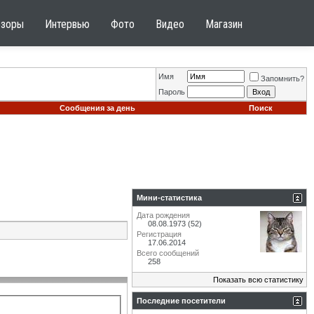
бзоры
Интервью
Фото
Видео
Магазин
Имя
Запомнить?
Пароль
Сообщения за день
Поиск
Мини-статистика
Дата рождения
08.08.1973 (52)
Регистрация
17.06.2014
Всего сообщений
258
Показать всю статистику
Последние посетители