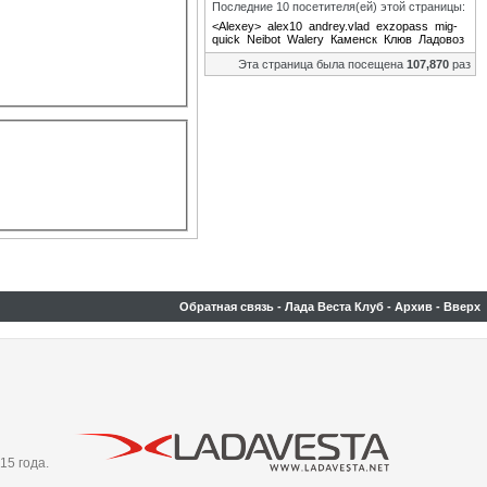
Последние 10 посетителя(ей) этой страницы:
<Alexey>
alex10
andrey.vlad
exzopass
mig-
quick
Neibot
Walery
Каменск
Клюв
Ладовоз
Эта страница была посещена
107,870
раз
Обратная связь
-
Лада Веста Клуб
-
Архив
-
Вверх
15 года.