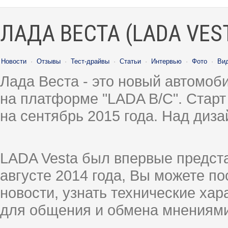
ЛАДА ВЕСТА (LADA VES
Новости
·
Отзывы
·
Тест-драйвы
·
Статьи
·
Интервью
·
Фото
·
Ви
Лада Веста - это новый автомо
на платформе "LADA B/C". Старт
на сентябрь 2015 года. Над диз
LADA Vesta был впервые предст
августе 2014 года, Вы можете п
новости, узнать технические ха
для общения и обмена мнениями