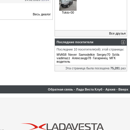
Tokio-00
Весь диалог
Все друзья
Последние посетители
Последние 10 посетителя(ей) этой страницы:
MVA58
Never
Samodelkin
Sergey70
SoVa
vadimazz
Александр78
Гагаринец
МГК
водитель
Эта страница была посещена
75,281
раз
Обратная связь
-
Лада Веста Клуб
-
Архив
-
Вверх