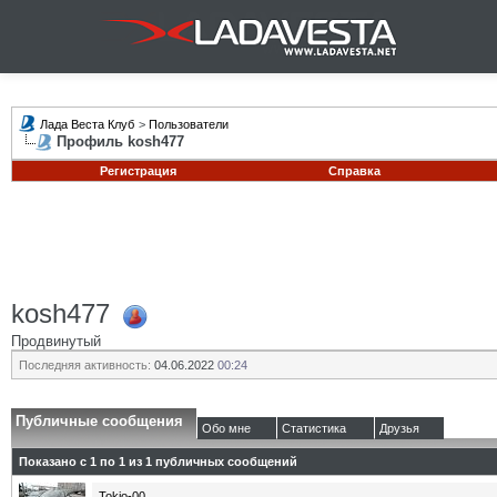
Лада Веста Клуб
>
Пользователи
Профиль kosh477
Регистрация
Справка
kosh477
Продвинутый
Последняя активность:
04.06.2022
00:24
Публичные сообщения
Обо мне
Статистика
Друзья
Показано с 1 по
1
из
1
публичных сообщений
Tokio-00