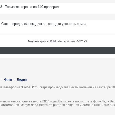
8 . Тормозят хорошо со 140 проверял.
? Стою перед выбором дисков, колодки уже есть ремса.
Текущее время:
11:09
. Часовой пояс GMT +3.
·
Фото
·
Видео
на платформе "LADA B/C". Старт производства Весты намечен на сентябрь 20
льном автосалоне в августе 2014 года, Вы можете посмотреть фото Лада Вес
ки автомобиля. Форум Лада Веста открыт для общения и обмена мнениями о 