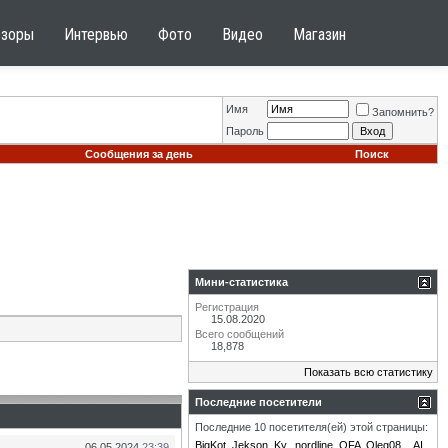
бзоры
Интервью
Фото
Видео
Магазин
Имя
Запомнить?
Пароль
Сообщения за день
Поиск
Мини-статистика
Регистрация
15.08.2020
Всего сообщений
18,878
Показать всю статистику
Последние посетители
Последние 10 посетителя(ей) этой страницы:
BigKot
Jekson
Ky.
nordline
OFA
Oleg08
_AI_
06.05.2024
23:39