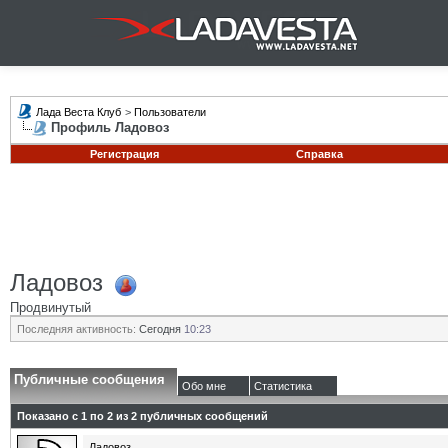
Лада Веста Клуб
>
Пользователи
Профиль Ладовоз
Регистрация
Справка
Ладовоз
Продвинутый
Последняя активность:
Сегодня
10:23
Публичные сообщения
Обо мне
Статистика
Показано с 1 по
2
из
2
публичных сообщений
Ладовоз