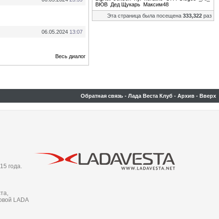
ВЮВ
Дед Щукарь
Максим48
Эта страница была посещена
333,322
раз
06.05.2024
13:07
Весь диалог
Обратная связь
-
Лада Веста Клуб
-
Архив
-
Вверх
15 года.
та,
новой LADA