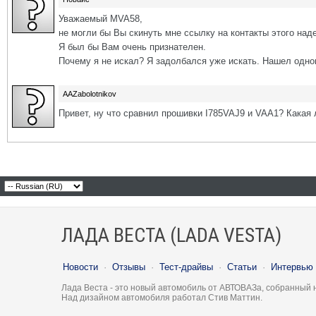
Уважаемый MVA58,
не могли бы Вы скинуть мне ссылку на контакты этого над
Я был бы Вам очень признателен.
Почему я не искал? Я задолбался уже искать. Нашел одного
AAZabolotnikov
Привет, ну что сравнил прошивки I785VAJ9 и VAA1? Какая
ЛАДА ВЕСТА (LADA VESTA)
Новости
·
Отзывы
·
Тест-драйвы
·
Статьи
·
Интервью
Лада Веста - это новый автомобиль от АВТОВАЗа, собранный 
Над дизайном автомобиля работал Стив Маттин.