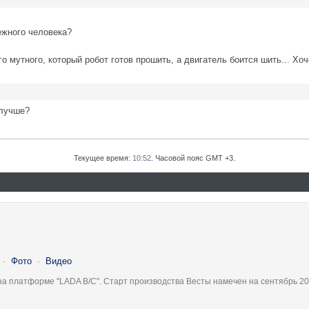
ежного человека?
 мутного, который робот готов прошить, а двигатель боится шить... Хоч
 лучше?
Текущее время:
10:52
. Часовой пояс GMT +3.
·
Фото
·
Видео
на платформе "LADA B/C". Старт производства Весты намечен на сентябрь 20