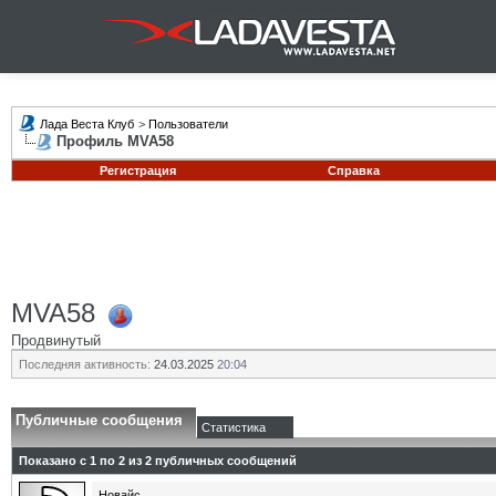
Лада Веста Клуб
>
Пользователи
Профиль MVA58
Регистрация
Справка
MVA58
Продвинутый
Последняя активность:
24.03.2025
20:04
Публичные сообщения
Статистика
Показано с 1 по
2
из
2
публичных сообщений
Новайс