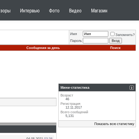
бзоры
Интервью
Фото
Видео
Магазин
Имя
Запомнить?
Пароль
Сообщения за день
Поиск
Мини-статистика
Возраст
46
Регистрация
12.11.2017
Всего сообщений
5,131
Показать всю статистику
04.05.2021
03:38