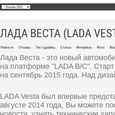
ЛАДА ВЕСТА (LADA VES
Новости
·
Отзывы
·
Тест-драйвы
·
Статьи
·
Интервью
·
Фото
·
Ви
Лада Веста - это новый автомо
на платформе "LADA B/C". Старт
на сентябрь 2015 года. Над диз
LADA Vesta был впервые предст
августе 2014 года, Вы можете п
новости, узнать технические ха