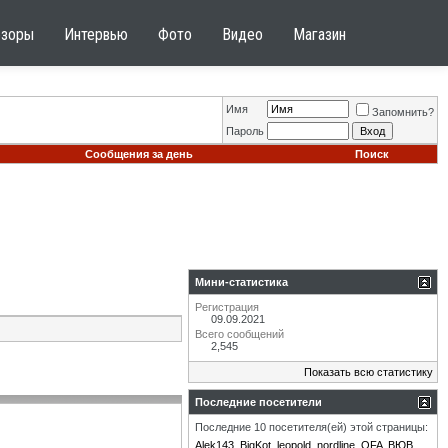
бзоры
Интервью
Фото
Видео
Магазин
Имя
Запомнить?
Пароль
Сообщения за день
Поиск
Мини-статистика
Регистрация
09.09.2021
Всего сообщений
2,545
Показать всю статистику
Последние посетители
Последние 10 посетителя(ей) этой страницы:
Alek143
BigKot
leopold
nordline
OFA
ВЮВ