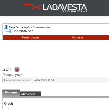
Лада Веста Клуб
>
Пользователи
Профиль sch
Регистрация
Справка
sch
Продвинутый
Последняя активность:
24.07.2026
11:54
Обо мне
Статистика
О sch