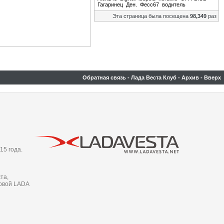
Гагаринец
Ден.
Фесс67
водитель
Эта страница была посещена
98,349
раз
Обратная связь
-
Лада Веста Клуб
-
Архив
-
Вверх
15 года.
та,
новой LADA