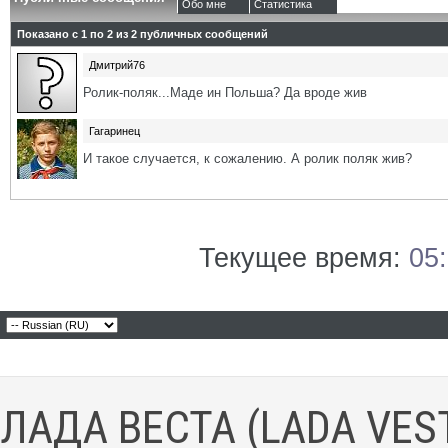
Обо мне
Статистика
Показано с 1 по
2
из
2
публичных сообщений
Дмитрий76
Ролик-поляк...Маде ин Польша? Да вроде жив
Гагаринец
И такое случается, к сожалению. А ролик поляк жив?
Текущее время:
05
ЛАДА ВЕСТА (LADA VES