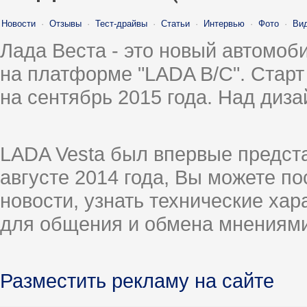
Новости
·
Отзывы
·
Тест-драйвы
·
Статьи
·
Интервью
·
Фото
·
Ви
Лада Веста - это новый автомо
на платформе "LADA B/C". Старт
на сентябрь 2015 года. Над диз
LADA Vesta был впервые предст
августе 2014 года, Вы можете п
новости, узнать технические ха
для общения и обмена мнениями
Разместить рекламу на сайте