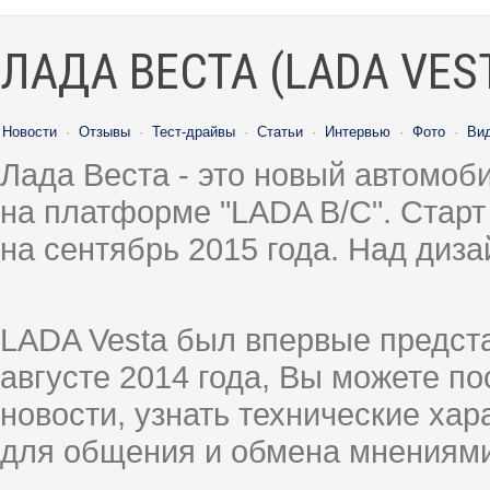
ЛАДА ВЕСТА (LADA VES
Новости
·
Отзывы
·
Тест-драйвы
·
Статьи
·
Интервью
·
Фото
·
Ви
Лада Веста - это новый автомо
на платформе "LADA B/C". Старт
на сентябрь 2015 года. Над диз
LADA Vesta был впервые предст
августе 2014 года, Вы можете п
новости, узнать технические ха
для общения и обмена мнениями