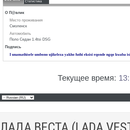
Статистика
О П@влик
Место проживания
Смоленск
Автомобиль
Поло Седан 1.4tsi DSG
Подпись
I unamathisele umbono ujikeleza yakho futhi eksisi eqonde ngqo kwaba isi
Текущее время:
13
ЛАДА ВЕСТА (LADA VES