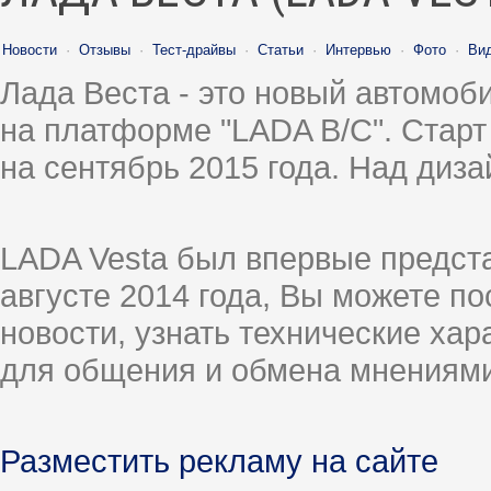
Новости
·
Отзывы
·
Тест-драйвы
·
Статьи
·
Интервью
·
Фото
·
Ви
Лада Веста - это новый автомо
на платформе "LADA B/C". Старт
на сентябрь 2015 года. Над диз
LADA Vesta был впервые предст
августе 2014 года, Вы можете п
новости, узнать технические ха
для общения и обмена мнениями
Разместить рекламу на сайте