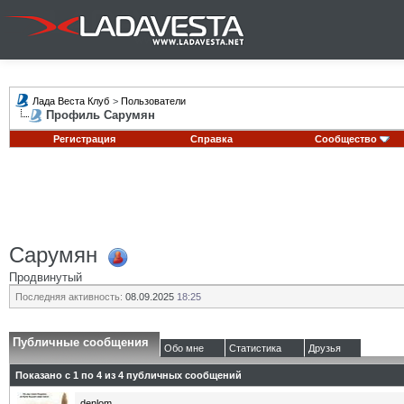
Лада Веста Клуб
>
Пользователи
Профиль Сарумян
Регистрация
Справка
Сообщество
Сарумян
Продвинутый
Последняя активность:
08.09.2025
18:25
Публичные сообщения
Обо мне
Статистика
Друзья
Показано с 1 по
4
из
4
публичных сообщений
denlom