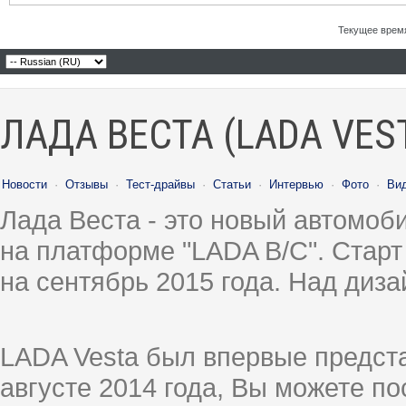
Текущее врем
ЛАДА ВЕСТА (LADA VES
Новости
·
Отзывы
·
Тест-драйвы
·
Статьи
·
Интервью
·
Фото
·
Ви
Лада Веста - это новый автомо
на платформе "LADA B/C". Старт
на сентябрь 2015 года. Над диз
LADA Vesta был впервые предст
августе 2014 года, Вы можете п