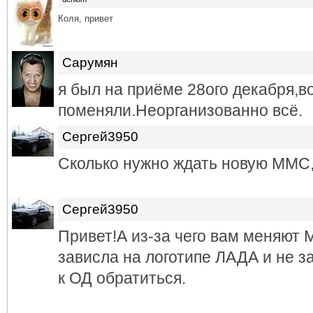
Коля, привет
Сарумян
я был на приёме 28ого декабря,во
поменяли.Неорганизованно всё.
Сергей3950
Сколько нужно ждать новую ММС
Сергей3950
Привет!А из-за чего вам меняю
зависла на логотипе ЛАДА и не з
к ОД обратиться.