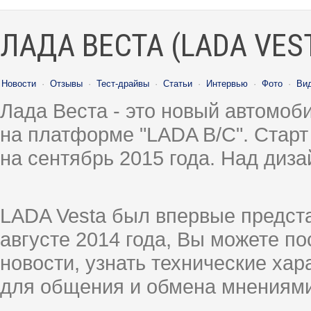
ЛАДА ВЕСТА (LADA VES
Новости
·
Отзывы
·
Тест-драйвы
·
Статьи
·
Интервью
·
Фото
·
Ви
Лада Веста - это новый автомо
на платформе "LADA B/C". Старт
на сентябрь 2015 года. Над диз
LADA Vesta был впервые предст
августе 2014 года, Вы можете п
новости, узнать технические ха
для общения и обмена мнениями