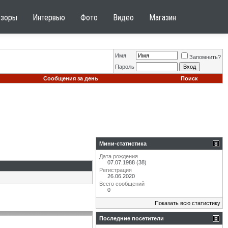
бзоры
Интервью
Фото
Видео
Магазин
Имя
Запомнить?
Пароль
Сообщения за день
Поиск
Мини-статистика
Дата рождения
07.07.1988 (38)
Регистрация
26.06.2020
Всего сообщений
0
Показать всю статистику
Последние посетители