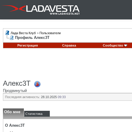
Лада Веста Клуб
>
Пользователи
Профиль Алекс3Т
Регистрация
Справка
Сообщество
Алекс3Т
Продвинутый
Последняя активность:
28.10.2025
09:33
Обо мне
Статистика
О Алекс3Т