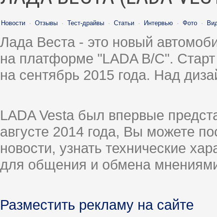
Новости
·
Отзывы
·
Тест-драйвы
·
Статьи
·
Интервью
·
Фото
·
Ви
Лада Веста - это новый автомо
на платформе "LADA B/C". Старт
на сентябрь 2015 года. Над диз
LADA Vesta был впервые предст
августе 2014 года, Вы можете п
новости, узнать технические ха
для общения и обмена мнениями
Разместить рекламу на сайте