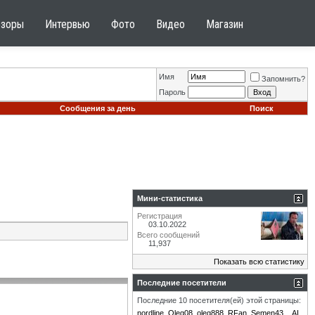
бзоры
Интервью
Фото
Видео
Магазин
Имя
Запомнить?
Пароль
Сообщения за день
Поиск
Мини-статистика
Регистрация
03.10.2022
Всего сообщений
11,937
Показать всю статистику
Последние посетители
Последние 10 посетителя(ей) этой страницы:
nordline
Oleg08
oleg888
RFan
Semen43
_AI_