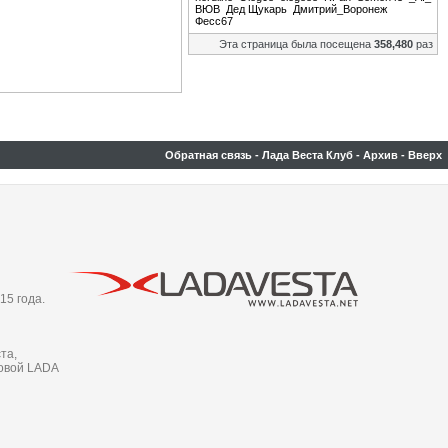
ВЮВ
Дед Щукарь
Дмитрий_Воронеж
Фесс67
Эта страница была посещена
358,480
раз
Обратная связь
-
Лада Веста Клуб
-
Архив
-
Вверх
15 года.
та,
новой LADA