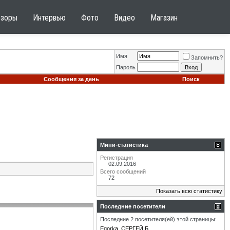
бзоры
Интервью
Фото
Видео
Магазин
Имя
Запомнить?
Пароль
Сообщения за день
Поиск
Мини-статистика
Регистрация
02.09.2016
Всего сообщений
72
Показать всю статистику
Последние посетители
Последние 2 посетителя(ей) этой страницы:
Egorka
СЕРГЕЙ Б