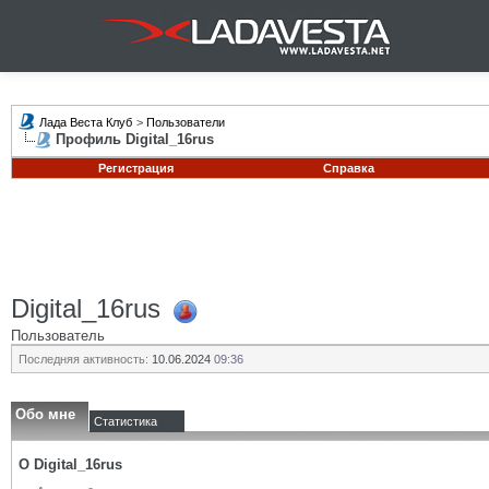
Лада Веста Клуб
>
Пользователи
Профиль Digital_16rus
Регистрация
Справка
Digital_16rus
Пользователь
Последняя активность:
10.06.2024
09:36
Обо мне
Статистика
О Digital_16rus