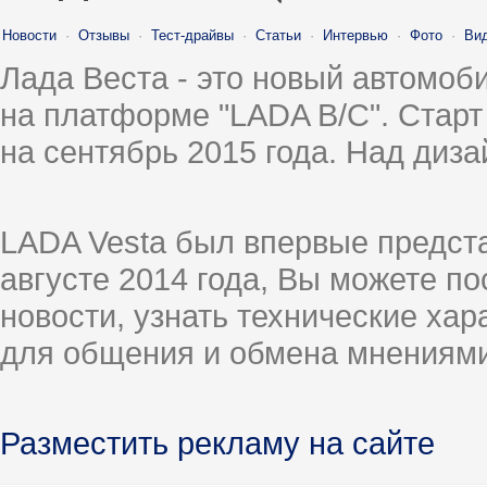
Новости
·
Отзывы
·
Тест-драйвы
·
Статьи
·
Интервью
·
Фото
·
Ви
Лада Веста - это новый автомо
на платформе "LADA B/C". Старт
на сентябрь 2015 года. Над диз
LADA Vesta был впервые предст
августе 2014 года, Вы можете п
новости, узнать технические ха
для общения и обмена мнениями
Разместить рекламу на сайте