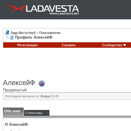
Лада Веста Клуб
>
Пользователи
Профиль АлексейФ
Регистрация
Справка
Сообщество
АлексейФ
Продвинутый
Последняя активность:
Вчера
21:43
Обо мне
Статистика
О АлексейФ